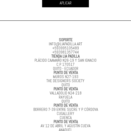
APLICAR
SOPORTE
INFO@LIAPADILLA.ART
+593995105489
+593981357744
TIENDA LIA PADILLA
PLÁCIDO CAAMAÑO N26-19 Y SAN IGNACIO
C.P. 170517
QUITO - ECUADOR
PUNTO DE VENTA
MUROS N27-193
THE DESIGNERS SOCIETY
QUITO
PUNTO DE VENTA
VALLADOLID N24-218
RAYUELA
QUITO
PUNTO DE VENTA
BORRERO 7-39 ENTRE SUCRE Y P. CÓRDOVA
CUGALLERY
CUENCA
PUNTO DE VENTA
AV. 12 DE ABRIL Y AGUSTÍN CUEVA
ANAQUEL