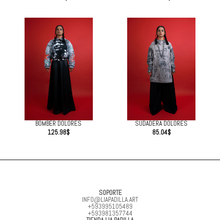
BOMBER DOLORES
SUDADERA DOLORES
125.98
$
85.04
$
SOPORTE
INFO@LIAPADILLA.ART
+593995105489
+593981357744