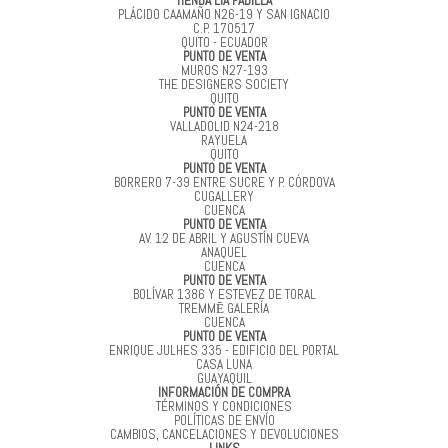
TIENDA LIA PADILLA
PLÁCIDO CAAMAÑO N26-19 Y SAN IGNACIO
C.P. 170517
QUITO - ECUADOR
PUNTO DE VENTA
MUROS N27-193
THE DESIGNERS SOCIETY
QUITO
PUNTO DE VENTA
VALLADOLID N24-218
RAYUELA
QUITO
PUNTO DE VENTA
BORRERO 7-39 ENTRE SUCRE Y P. CÓRDOVA
CUGALLERY
CUENCA
PUNTO DE VENTA
AV. 12 DE ABRIL Y AGUSTÍN CUEVA
ANAQUEL
CUENCA
PUNTO DE VENTA
BOLÍVAR 1386 Y ESTEVEZ DE TORAL
TREMMĒ GALERÍA
CUENCA
PUNTO DE VENTA
ENRIQUE JULHES 335 - EDIFICIO DEL PORTAL
CASA LUNA
GUAYAQUIL
INFORMACIÓN DE COMPRA
TÉRMINOS Y CONDICIONES
POLÍTICAS DE ENVÍO
CAMBIOS, CANCELACIONES Y DEVOLUCIONES