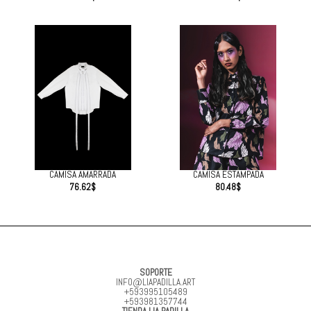
CAMISA AMARRADA
CAMISA ESTAMPADA
76.62
$
80.48
$
SOPORTE
INFO@LIAPADILLA.ART
+593995105489
+593981357744