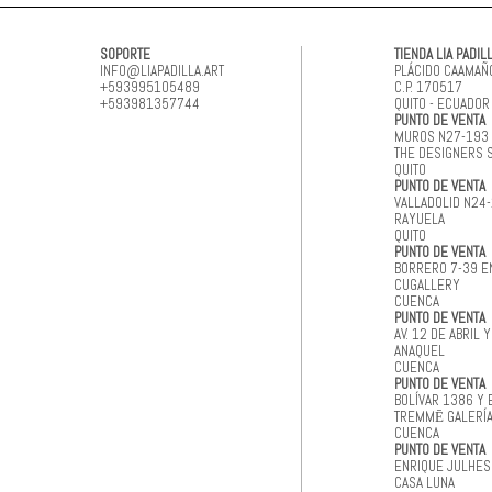
SOPORTE
TIENDA LIA PADIL
INFO@LIAPADILLA.ART
PLÁCIDO CAAMAÑO
+593995105489
C.P. 170517
+593981357744
QUITO - ECUADOR
PUNTO DE VENTA
MUROS N27-193
THE DESIGNERS 
QUITO
PUNTO DE VENTA
VALLADOLID N24
RAYUELA
QUITO
PUNTO DE VENTA
BORRERO 7-39 E
CUGALLERY
CUENCA
PUNTO DE VENTA
AV. 12 DE ABRIL 
ANAQUEL
CUENCA
PUNTO DE VENTA
BOLÍVAR 1386 Y 
TREMMĒ GALERÍ
CUENCA
PUNTO DE VENTA
ENRIQUE JULHES 
CASA LUNA