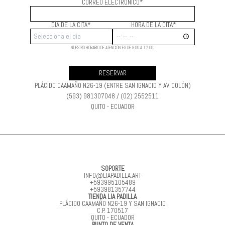
CORREO ELECTRÓNICO*
DÍA DE LA CITA*
HORA DE LA CITA*
NUESTRO HORARIO DE ATENCIÓN ES DE 9:00 A 17:00.
RESERVAR
PLÁCIDO CAAMAÑO N26-19 (ENTRE SAN IGNACIO Y AV. COLÓN)
(593) 981307048 / (02) 2552511
QUITO - ECUADOR
SOPORTE
INFO@LIAPADILLA.ART
+593995105489
+593981357744
TIENDA LIA PADILLA
PLÁCIDO CAAMAÑO N26-19 Y SAN IGNACIO
C.P. 170517
QUITO - ECUADOR
PUNTO DE VENTA