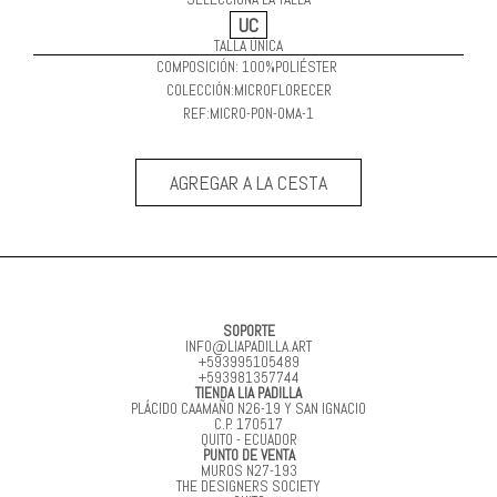
UC
TALLA ÚNICA
COMPOSICIÓN:
100%
POLIÉSTER
COLECCIÓN:
MICROFLORECER
REF:
MICRO-PON-OMA-1
AGREGAR A LA CESTA
SOPORTE
INFO@LIAPADILLA.ART
+593995105489
+593981357744
TIENDA LIA PADILLA
PLÁCIDO CAAMAÑO N26-19 Y SAN IGNACIO
C.P. 170517
QUITO - ECUADOR
PUNTO DE VENTA
MUROS N27-193
THE DESIGNERS SOCIETY